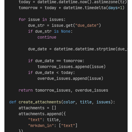
    today = datetime.datetime.now().astimezone(tz).d
    tomorrow = today + datetime.timedelta(
days
=
1
)
for
 issue 
in
 issues:
        due_str = issue.get(
"due_date"
)
if
 due_str 
is
None
:
continue
        due_date = datetime.datetime.strptime(due_st
if
 due_date == tomorrow:
            tomorrow_issues.append(issue)
if
 due_date < today:
            overdue_issues.append(issue)
return
 tomorrow_issues, overdue_issues
def
create_attachments
(
color
, 
title
, 
issues
):
    attachments = []
    attachments.append({
"text"
: title,
"mrkdwn_in"
: [
"text"
]
    })