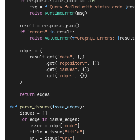
if
 response.status_code != 
200
:
        msg = 
f
"Query failed with status code 
{
respo
raise
RuntimeError
(msg)
    result = response.json()
if
"errors"
in
 result:
raise
ValueError
(
f
"GraphQL Errors: 
{
result[
'
    edges = (
        result.get(
"data"
, {})
              .get(
"repository"
, {})
              .get(
"issues"
, {})
              .get(
"edges"
, {})
    )
return
 edges
def
parse_issues
(
issue_edges
):
    issues = []
for
 edge 
in
 issue_edges:
        issue = edge[
"node"
]
        title = issue[
"title"
]
        url = issue[
"url"
]