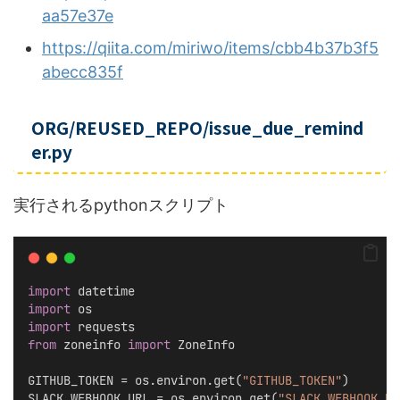
aa57e37e
https://qiita.com/miriwo/items/cbb4b37b3f5
abecc835f
ORG/REUSED_REPO/issue_due_remind
er.py
実行されるpythonスクリプト
import
 datetime
import
 os
import
 requests
from
 zoneinfo 
import
 ZoneInfo
GITHUB_TOKEN = os.environ.get(
"GITHUB_TOKEN"
)
SLACK_WEBHOOK_URL = os.environ.get(
"SLACK_WEBHOOK_UR