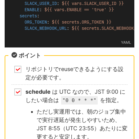
SLACK_USER_ID
: 
${{ vars.SLACK_USER_ID }}
ENABLE
: 
${{ vars.ENABLE == 'true' }}
secrets
:
ORG_TOKEN
: 
${{ secrets.ORG_TOKEN }}
SLACK_WEBHOOK_URL
: 
${{ secrets.SLACK_WEBHOOK_U
YAML
ポイント
リポジトリでreuseできるようにする設
定が必要です。
schedule
は UTC なので、JST 9:00 に
したい場合は
を指定。
"0 0 * * *"
ただし実運用では、朝のジョブ集中
で実行遅延が発生しやすいため、
JST 8:55（UTC 23:55）あたりに変
更すると安定します。