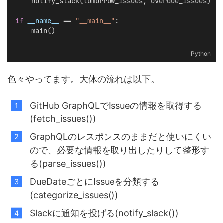
    notify_slack(tomorrow_issues, overdue_issues)
if
__name__
 == 
"__main__"
:
    main()
Python
色々やってます。大体の流れは以下。
GitHub GraphQLでIssueの情報を取得する
(fetch_issues())
GraphQLのレスポンスのままだと使いにくい
ので、必要な情報を取り出したりして整形す
る(parse_issues())
DueDateごとにIssueを分類する
(categorize_issues())
Slackに通知を投げる(notify_slack())