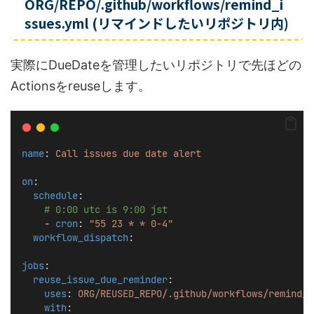
ORG/REPO/.github/workflows/remind_i
ssues.yml (リマインドしたいリポジトリ内)
実際にDueDateを管理したいリポジトリで先ほどの
Actionsをreuseします。
name
: 
Call issues due date alert
on
:
schedule
:
# 0:00 utc is 9:00 jst
    - 
cron
: 
"55 23 * * 0-4"
workflow_dispatch
:
jobs
:
reuse_issue_due_reminder
:
uses
: 
ORG/REUSED_REPO/.github/workflows/remind_i
with
: