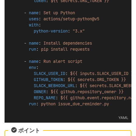
token
: 
${{ secrets.ORG_TOKEN }}
      - 
name
: 
Set up Python
uses
: 
actions/setup-python@v5
with
:
python-version
: 
"3.x"
      - 
name
: 
Install dependencies
run
: 
pip install requests
      - 
name
: 
Run alert script
env
:
SLACK_USER_ID
: 
${{ inputs.SLACK_USER_ID }}
GITHUB_TOKEN
: 
${{ secrets.ORG_TOKEN }}
SLACK_WEBHOOK_URL
: 
${{ secrets.SLACK_WEBHO
OWNER
: 
${{ github.repository_owner }}
REPO_NAME
: 
${{ github.event.repository.nam
run
: 
python issue_due_reminder.py
YAML
ポイント