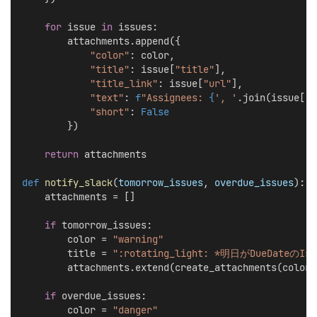
for
 issue 
in
 issues:
        attachments.append({
"color"
: color,
"title"
: issue[
"title"
],
"title_link"
: issue[
"url"
],
"text"
: 
f
"Assignees: 
{
', '
.join(issue[
'a
"short"
: 
False
        })
return
 attachments
def
notify_slack
(
tomorrow_issues
, 
overdue_issues
):
    attachments = []
if
 tomorrow_issues:
        color = 
"warning"
        title = 
":rotating_light: *明日がDueDateのIssu
        attachments.extend(create_attachments(color,
if
 overdue_issues:
        color = 
"danger"