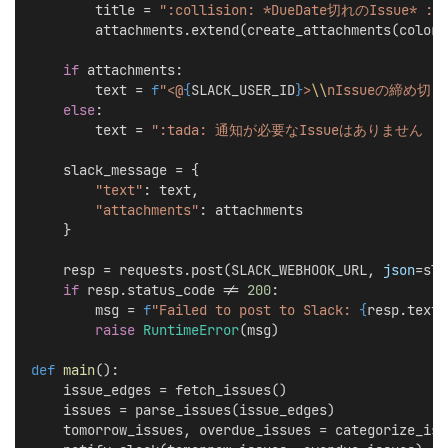
        title = 
":collision: *DueDate切れのIssue* :co
        attachments.extend(create_attachments(color,
if
 attachments:
        text = 
f
"<@
{
SLACK_USER_ID
}
>
\\
nIssueの締め切
else
:
        text = 
":tada: 通知が必要なIssueはありません :ta
    slack_message = {
"text"
: text,
"attachments"
: attachments
    }
    resp = requests.post(SLACK_WEBHOOK_URL, 
json
=sla
if
 resp.status_code != 
200
:
        msg = 
f
"Failed to post to Slack: 
{
resp.text
}
raise
RuntimeError
(msg)
def
main
():
    issue_edges = fetch_issues()
    issues = parse_issues(issue_edges)
    tomorrow_issues, overdue_issues = categorize_iss