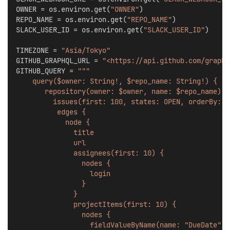
OWNER = os.environ.get(
"OWNER"
)
REPO_NAME = os.environ.get(
"REPO_NAME"
)
SLACK_USER_ID = os.environ.get(
"SLACK_USER_ID"
)
TIMEZONE = 
"Asia/Tokyo"
GITHUB_GRAPHQL_URL = 
"<https://api.github.com/graphq
GITHUB_QUERY = 
"""
    query($owner: String!, $repo_name: String!) {
       repository(owner: $owner, name: $repo_name) {
         issues(first: 100, states: OPEN, orderBy: {
          edges {
            node {
              title
              url
              assignees(first: 10) {
                nodes {
                  login
                }
              }
              projectItems(first: 10) {
                nodes {
                  fieldValueByName(name: "DueDate") 