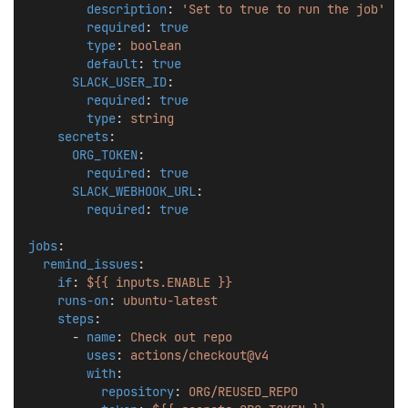
description
: 
'Set to true to run the job'
required
: 
true
type
: 
boolean
default
: 
true
SLACK_USER_ID
:
required
: 
true
type
: 
string
secrets
:
ORG_TOKEN
:
required
: 
true
SLACK_WEBHOOK_URL
:
required
: 
true
jobs
:
remind_issues
:
if
: 
${{ inputs.ENABLE }}
runs-on
: 
ubuntu-latest
steps
:
      - 
name
: 
Check out repo
uses
: 
actions/checkout@v4
with
:
repository
: 
ORG/REUSED_REPO