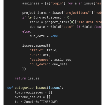
        assignees = [a[
"login"
] 
for
 a 
in
 issue[
"assi
        project_items = issue[
"projectItems"
][
"nodes
if
len
(project_items) > 
0
:
            field = project_items[
0
][
"fieldValueByNa
            due_date = field[
"date"
] 
if
 field 
else
N
else
:
            due_date = 
None
        issues.append({
"title"
: title,
"url"
: url,
"assignees"
: assignees,
"due_date"
: due_date
        })
return
 issues
def
categorize_issues
(
issues
):
    tomorrow_issues = []
    overdue_issues = []
    tz = ZoneInfo(TIMEZONE)