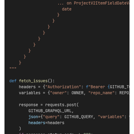
                    ... on ProjectV2ItemFieldDateVal
                      date
                    }
                  }
                }
              }
            }
          }
        }
      }
    }
"""
def
fetch_issues
():
    headers = {
"Authorization"
: 
f
"Bearer 
{
GITHUB_TOK
    variables = {
"owner"
: OWNER, 
"repo_name"
: REPO_N
    response = requests.post(
        GITHUB_GRAPHQL_URL,
json
={
"query"
: GITHUB_QUERY, 
"variables"
: va
headers
=headers
    )